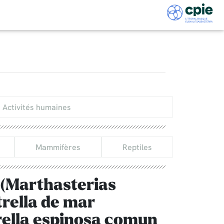
Activités humaines
Mammifères
Reptiles
 (Marthasterias
strella de mar
rella espinosa comun