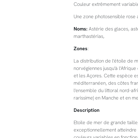
Couleur extrêmement variable: 
Une zone photosensible rose 
Noms:
Astérie des glaces, asté
marthastérias,
Zones
:
La distribution de l'étoile de 
norvégiennes jusqu'à l'Afrique
et les Açores. Cette espèce e
méditerranéen, des côtes fran
l'ensemble du littoral nord-af
rarissime) en Manche et en me
Description
Etoile de mer de grande tail
exceptionnellement atteindre 8
couleurs variables en fonction 