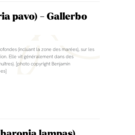
ia pavo) - Gallerbo
ofondes (incluant la zone des marées), sur les
tion. Elle vit généralement dans des
huîtres). [photo copyright Benjamin
es]
(Charonia lampas)