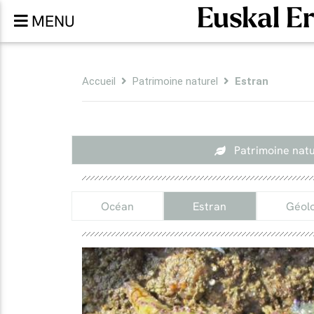
Euskal E
MENU
Accueil
Patrimoine naturel
Estran
Patrimoine natu
Océan
Estran
Géolo