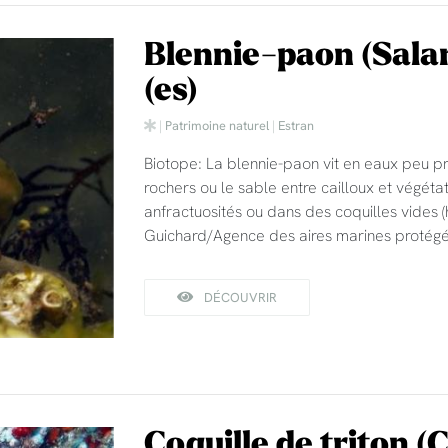
Blennie-paon (Salar
(es)
|
Patrimoine naturel
|
Estran
Biotope: La blennie-paon vit en eaux peu pr
rochers ou le sable entre cailloux et végéta
anfractuosités ou dans des coquilles vides (
Guichard/Agence des aires marines protégé
DÉCOUVRIR
Coquille de triton 