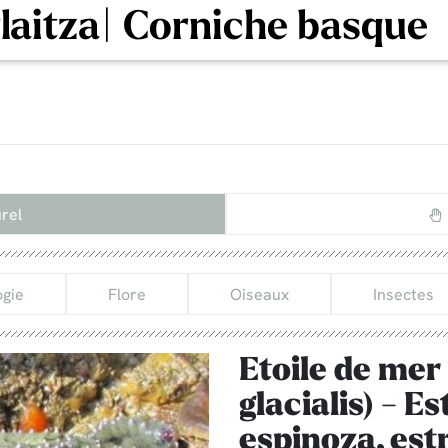
rlaitza| Corniche basque
rel
gie
Flore
Oiseaux
Insectes
Etoile de mer
glacialis) - E
espinoza, est