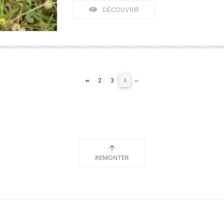
DÉCOUVRIR
(current)
«
»
2
3
4
REMONTER