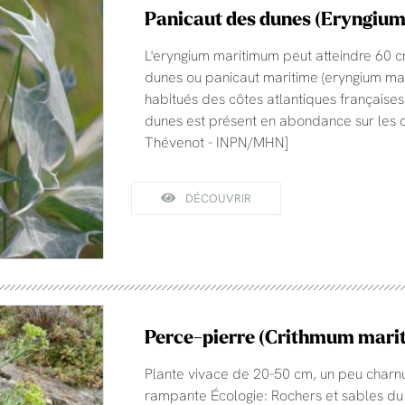
Panicaut des dunes (Eryngiu
L'eryngium maritimum peut atteindre 60
dunes ou panicaut maritime (eryngium mar
habitués des côtes atlantiques françaises
dunes est présent en abondance sur les du
Thévenot - INPN/MHN]
DÉCOUVRIR
Perce-pierre (Crithmum mar
Plante vivace de 20-50 cm, un peu charnu
rampante Écologie: Rochers et sables du l