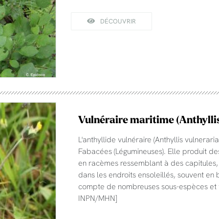
DÉCOUVRIR
Vulnéraire maritime (Anthylli
L'anthyllide vulnéraire (Anthyllis vulnerar
Fabacées (Légumineuses). Elle produit des
en racèmes ressemblant à des capitules, a
dans les endroits ensoleillés, souvent en
compte de nombreuses sous-espèces et va
INPN/MHN]