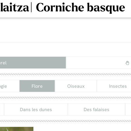
rlaitza| Corniche basque
rel
gie
Flore
Oiseaux
Insectes
Dans les dunes
Des falaises