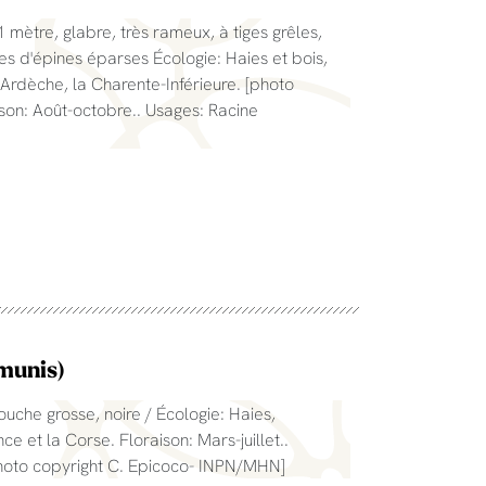
 mètre, glabre, très rameux, à tiges grêles,
es d'épines éparses Écologie: Haies et bois,
'Ardèche, la Charente-Inférieure. [photo
son: Août-octobre.. Usages: Racine
.
munis)
ouche grosse, noire / Écologie: Haies,
e et la Corse. Floraison: Mars-juillet..
photo copyright C. Epicoco- INPN/MHN]