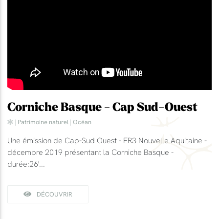
Corniche Basque - Cap Sud-Ouest
|
Patrimoine naturel
|
Océan
Une émission de Cap-Sud Ouest - FR3 Nouvelle Aquitaine -
décembre 2019 présentant la Corniche Basque -
durée:26'...
DÉCOUVRIR