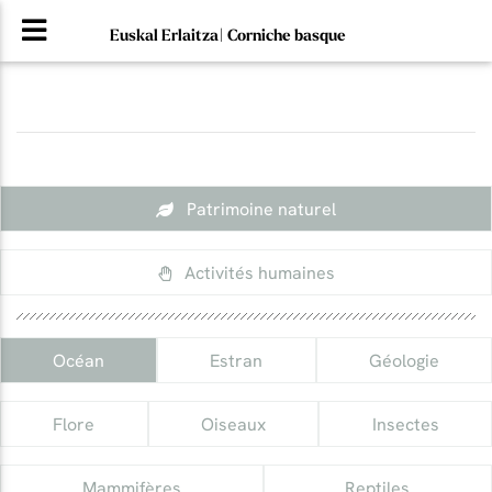
Euskal Erlaitza| Corniche basque
Patrimoine naturel
Activités humaines
Océan
Estran
Géologie
Flore
Oiseaux
Insectes
Mammifères
Reptiles