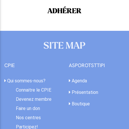
ADHÉRER
SITE MAP
CPIE
ASPOROTSTTIPI
Qui sommes-nous?
Agenda
Connaitre le CPIE
Présentation
Devenez membre
Boutique
Faire un don
Nos centres
Participez!