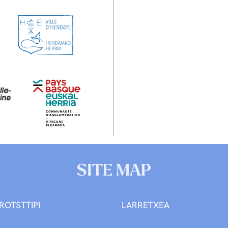
SITE MAP
ROTSTTIPI
LARRETXEA