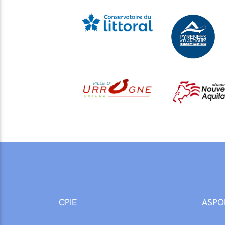
CPIE
ASPO