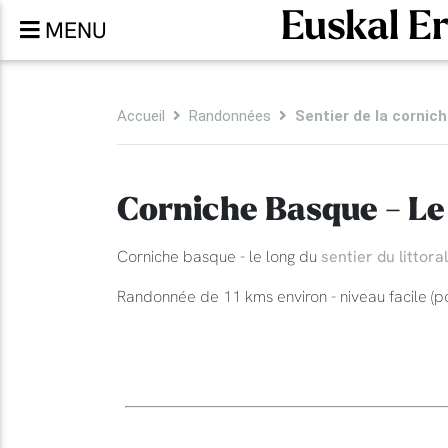
Euskal E
MENU
Accueil
Randonnées
Sentier de la cornic
Corniche Basque - Le 
Corniche basque - le long du
sentier du littoral
Randonnée de 11 kms environ - niveau facile (pos