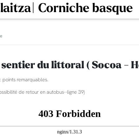
rlaitza| Corniche basque
he
sentier du littoral ( Socoa - 
: points remarquables.
sibilité de retour en autobus--ligne 39)