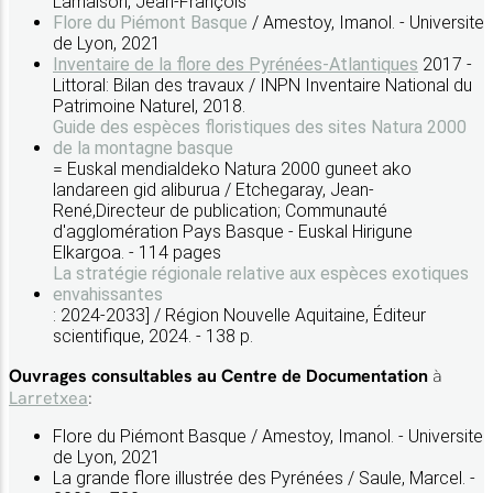
Lamaison, Jean-François
Flore du Piémont Basque
/ Amestoy, Imanol. - Universite
de Lyon, 2021
Inventaire de la flore des Pyrénées-Atlantiques
2017 -
Littoral: Bilan des travaux / INPN Inventaire National du
Patrimoine Naturel, 2018.
Guide des espèces floristiques des sites Natura 2000
de la montagne basque
= Euskal mendialdeko Natura 2000 guneet ako
landareen gid aliburua / Etchegaray, Jean-
René,Directeur de publication; Communauté
d'agglomération Pays Basque - Euskal Hirigune
Elkargoa. - 114 pages
La stratégie régionale relative aux espèces exotiques
envahissantes
: 2024-2033] / Région Nouvelle Aquitaine, Éditeur
scientifique, 2024. - 138 p.
Ouvrages consultables au Centre de Documentation
à
Larretxea
:
Flore du Piémont Basque / Amestoy, Imanol. - Universite
de Lyon, 2021
La grande flore illustrée des Pyrénées / Saule, Marcel. -