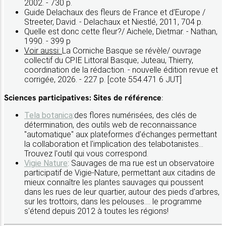
2002. - 730 p.
Guide Delachaux des fleurs de France et d'Europe /
Streeter, David. - Delachaux et Niestlé, 2011, 704 p.
Quelle est donc cette fleur?/ Aichele, Dietmar. - Nathan,
1990. - 399 p
Voir aussi:
La Corniche Basque se révèle/ ouvrage
collectif du CPIE Littoral Basque; Juteau, Thierry,
coordination de la rédaction. - nouvelle édition revue et
corrigée, 2026. - 227 p. [cote 554.471 6 JUT]
Sciences participatives: Sites de référence
:
Tela botanica
:des flores numérisées, des clés de
détermination, des outils web de reconnaissance
"automatique" aux plateformes d'échanges permettant
la collaboration et l'implication des telabotanistes...
Trouvez l'outil qui vous correspond.
Vigie Nature
: Sauvages de ma rue est un observatoire
participatif de Vigie-Nature, permettant aux citadins de
mieux connaître les plantes sauvages qui poussent
dans les rues de leur quartier, autour des pieds d'arbres,
sur les trottoirs, dans les pelouses.... le programme
s'étend depuis 2012 à toutes les régions!