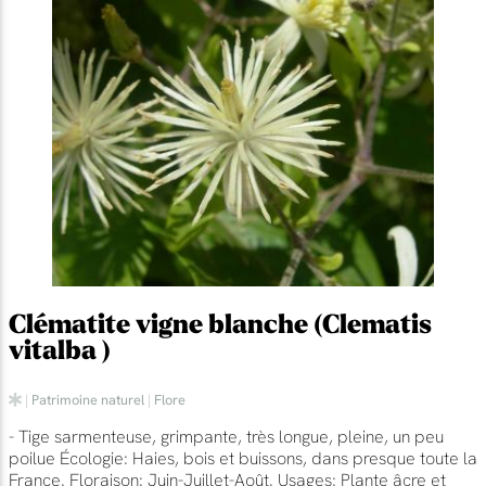
Clématite vigne blanche (Clematis
vitalba )
|
Patrimoine naturel
|
Flore
- Tige sarmenteuse, grimpante, très longue, pleine, un peu
poilue Écologie: Haies, bois et buissons, dans presque toute la
France. Floraison: Juin-Juillet-Août. Usages: Plante âcre et