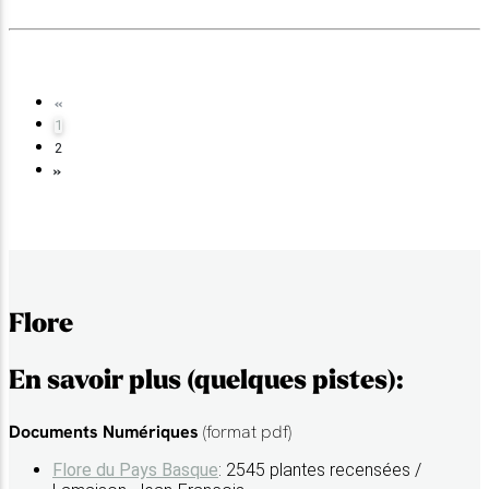
«
(current)
1
2
»
Flore
En savoir plus (quelques pistes):
Documents Numériques
(format pdf)
Flore du Pays Basque
: 2545 plantes recensées /