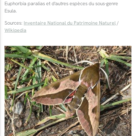
Euphorbia paralias et d'autres espèces du sous-genre
Esula.
Sources:
Inventaire National du Patrimoine Naturel
/
Wikipedia