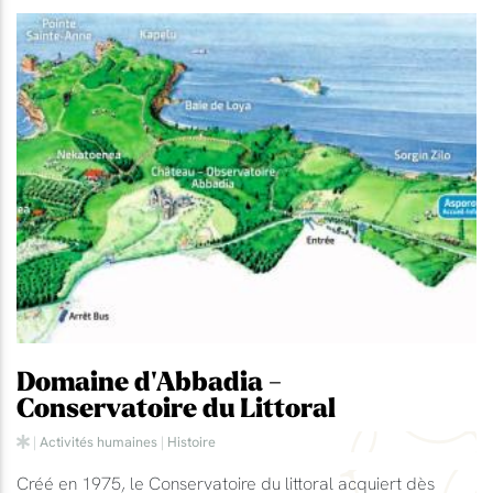
Domaine d'Abbadia -
Conservatoire du Littoral
|
Activités humaines
|
Histoire
Créé en 1975, le Conservatoire du littoral acquiert dès