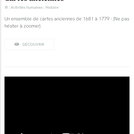
|
Activités humaines
|
Histoire
Un ensemble de cartes anciennes de 1681 à 1779 - (Ne pas
hésiter à zoomer)
DÉCOUVRIR