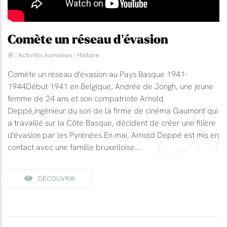
Comète un réseau d'évasion
|
Activités humaines
|
Histoire
Comète un réseau d'évasion au Pays Basque 1941-
1944Début 1941 en Belgique, Andrée de Jongh, une jeune
femme de 24 ans et son compatriote Arnold
Deppé,ingénieur du son de la firme de cinéma Gaumont qui
a travaillé sur la Côte Basque, décident de créer une filière
d'évasion par les Pyrénées.En mai, Arnold Deppé est mis en
contact avec une famille bruxelloise...
DÉCOUVRIR