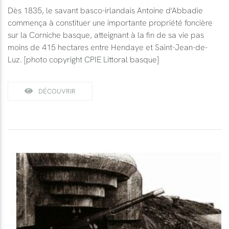
Dès 1835, le savant basco-irlandais Antoine d'Abbadie
commença à constituer une importante propriété foncière
sur la Corniche basque, atteignant à la fin de sa vie pas
moins de 415 hectares entre Hendaye et Saint-Jean-de-
Luz. [photo copyright CPIE Littoral basque]
DÉCOUVRIR