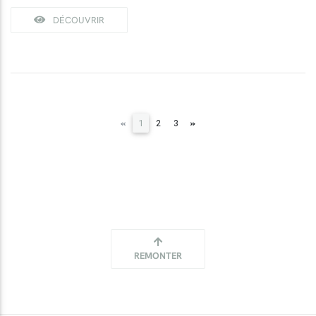
DÉCOUVRIR
(current)
«
»
1
2
3
REMONTER