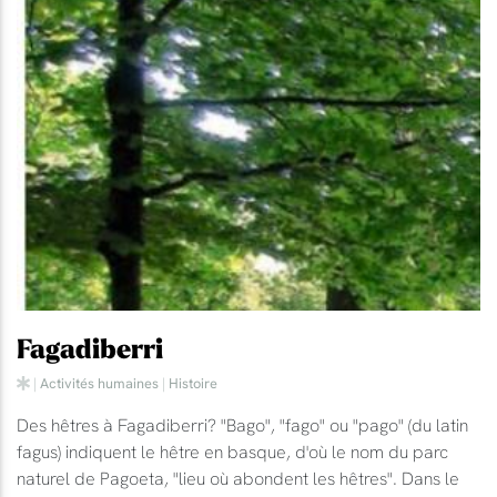
Fagadiberri
|
Activités humaines
|
Histoire
Des hêtres à Fagadiberri? "Bago", "fago" ou "pago" (du latin
fagus) indiquent le hêtre en basque, d'où le nom du parc
naturel de Pagoeta, "lieu où abondent les hêtres". Dans le